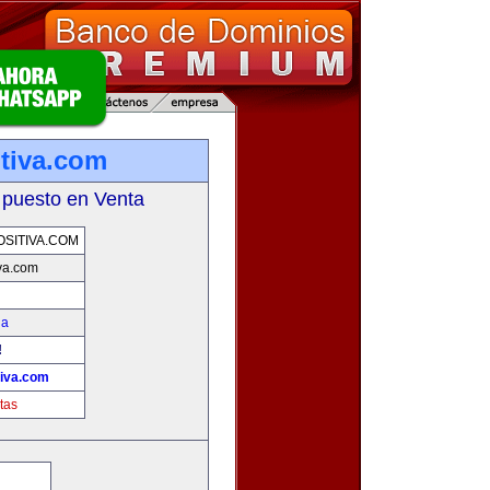
tiva.com
 puesto en Venta
SITIVA.COM
va.com
na
!
tiva.com
tas