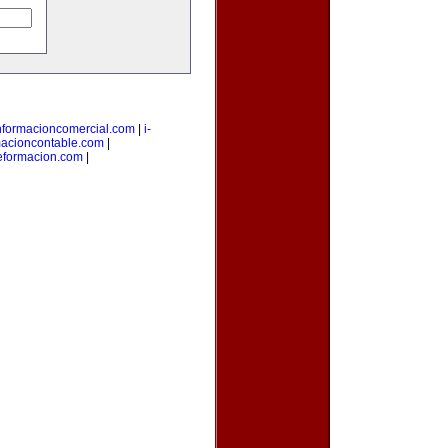
nformacioncomercial.com
|
i-
macioncontable.com
|
deformacion.com
|