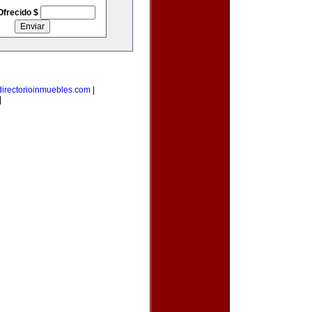
Ofrecido $
directorioinmuebles.com
|
|