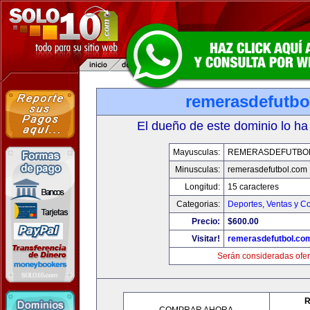
remerasdefutbo
El dueño de este dominio lo ha
Mayusculas:
REMERASDEFUTBO
Minusculas:
remerasdefutbol.com
Longitud:
15 caracteres
Categorias:
Deportes
,
Ventas y Co
Precio:
$600.00
Visitar!
remerasdefutbol.co
Serán consideradas ofer
R