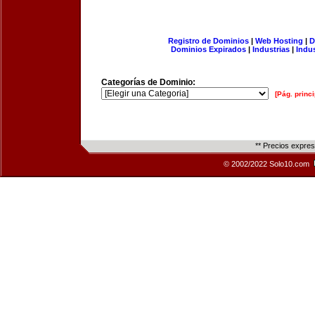
Registro de Dominios
|
Web Hosting
|
D
Dominios Expirados
|
Industrias
|
Indu
Categorías de Dominio:
[Pág. princi
** Precios expre
© 2002/2022 Solo10.com