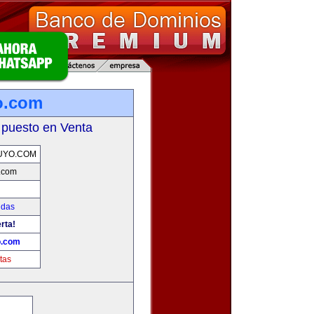
o.com
 puesto en Venta
UYO.COM
.com
idas
rta!
o.com
tas