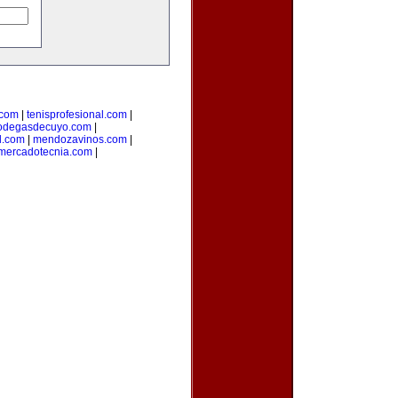
.com
|
tenisprofesional.com
|
odegasdecuyo.com
|
l.com
|
mendozavinos.com
|
ymercadotecnia.com
|