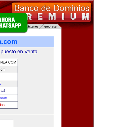
a.com
 puesto en Venta
INEA.COM
.com
s
ta!
a.com
tas