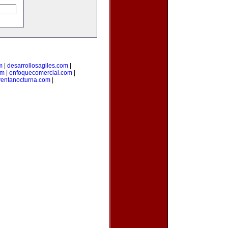
m
|
desarrollosagiles.com
|
om
|
enfoquecomercial.com
|
ventanocturna.com
|