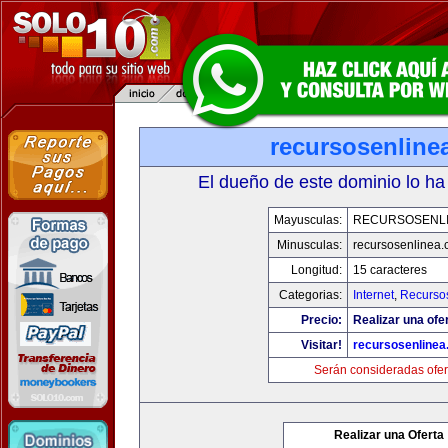
recursosenline
El dueño de este dominio lo ha
Mayusculas:
RECURSOSENL
Minusculas:
recursosenlinea
Longitud:
15 caracteres
Categorias:
Internet
,
Recurso
Precio:
Realizar una ofer
Visitar!
recursosenline
Serán consideradas ofer
Realizar una Oferta