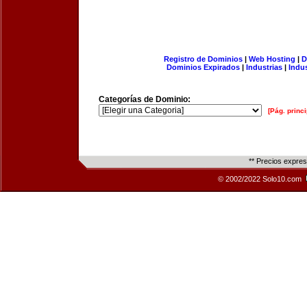
Registro de Dominios
|
Web Hosting
|
D
Dominios Expirados
|
Industrias
|
Indu
Categorías de Dominio:
[Pág. princi
** Precios expre
© 2002/2022 Solo10.com