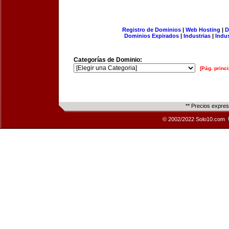
Registro de Dominios
|
Web Hosting
|
D
Dominios Expirados
|
Industrias
|
Indu
Categorías de Dominio:
[Pág. princi
** Precios expre
© 2002/2022 Solo10.com