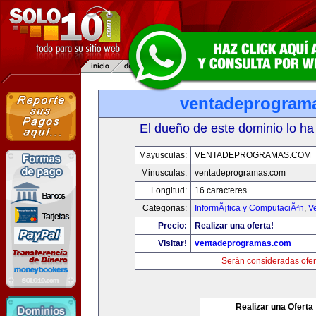
ventadeprogram
El dueño de este dominio lo ha
Mayusculas:
VENTADEPROGRAMAS.COM
Minusculas:
ventadeprogramas.com
Longitud:
16 caracteres
Categorias:
InformÃ¡tica y ComputaciÃ³n
,
V
Precio:
Realizar una oferta!
Visitar!
ventadeprogramas.com
Serán consideradas ofer
Realizar una Oferta