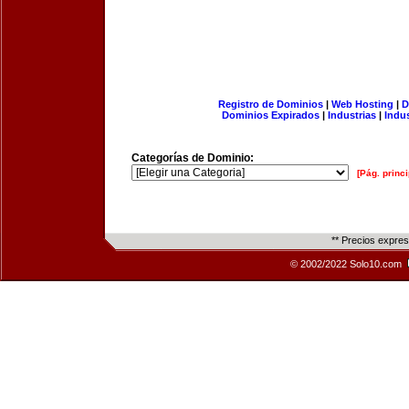
Registro de Dominios
|
Web Hosting
|
D
Dominios Expirados
|
Industrias
|
Indu
Categorías de Dominio:
[Pág. princi
** Precios expre
© 2002/2022 Solo10.com