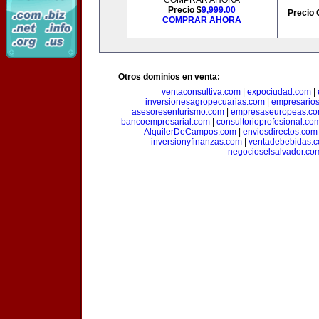
COMPRAR AHORA
Precio $
9,999.00
Precio 
COMPRAR AHORA
Otros dominios en venta:
ventaconsultiva.com
|
expociudad.com
|
inversionesagropecuarias.com
|
empresario
asesoresenturismo.com
|
empresaseuropeas.c
bancoempresarial.com
|
consultorioprofesional.co
AlquilerDeCampos.com
|
enviosdirectos.com
inversionyfinanzas.com
|
ventadebebidas.
negocioselsalvador.co