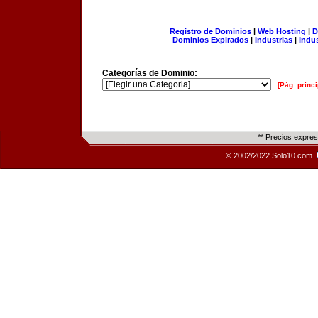
Registro de Dominios
|
Web Hosting
|
D
Dominios Expirados
|
Industrias
|
Indu
Categorías de Dominio:
[Pág. princi
** Precios expre
© 2002/2022 Solo10.com